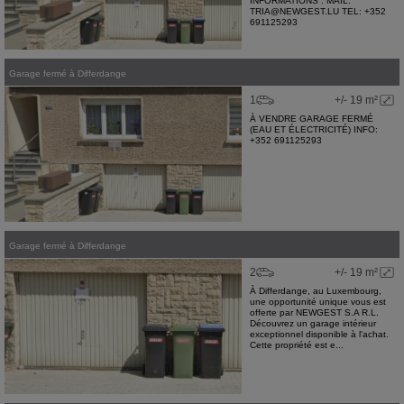
INFORMATIONS : MAIL:
TRIA@NEWGEST.LU TEL: +352
691125293
Garage fermé
à
Differdange
1
+/- 19 m²
À VENDRE GARAGE FERMÉ
(EAU ET ÉLECTRICITÉ) INFO:
+352 691125293
Garage fermé
à
Differdange
2
+/- 19 m²
À Differdange, au Luxembourg,
une opportunité unique vous est
offerte par NEWGEST S.A R.L.
Découvrez un garage intérieur
exceptionnel disponible à l'achat.
Cette propriété est e...