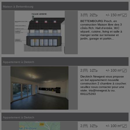
Maison
à
Bettembourg
3
2
+/- 150 m²
BETTEMBOURG Proch. en
construction Maison libre des 3
côtés Rch: Hall d'entrée, W.C
séparé, cuisine, living et salle à
manger sortie sur terrasse et
jardin, garage et parkin...
Appartement
à
Diekirch
2
1
+/- 100 m²
Dieckirch Newgest vous propose
un bel appartement nouvelle
construction 2 chambre à coucher.
veuillez nous contacter pour une
visite. tria@newgest.lu ou.
691125293
Appartement
à
Diekirch
2
1
+/- 100 m²