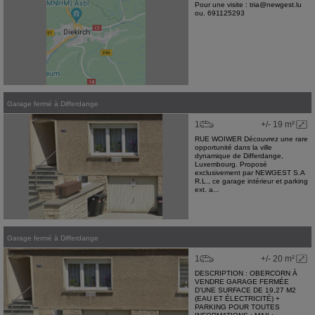
Pour une visite : tria@newgest.lu
ou. 691125293
Garage fermé
à
Differdange
1
+/- 19 m²
RUE WOIWER Découvrez une rare
opportunité dans la ville
dynamique de Differdange,
Luxembourg. Proposé
exclusivement par NEWGEST S.A
R.L., ce garage intérieur et parking
ext. a...
Garage fermé
à
Differdange
1
+/- 20 m²
DESCRIPTION : OBERCORN À
VENDRE GARAGE FERMÉE
D'UNE SURFACE DE 19,27 M2
(EAU ET ÉLECTRICITÉ) +
PARKING POUR TOUTES