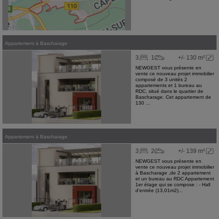
Appartement
à
Bascharage
3
1
+/- 130 m²
NEWGEST vous présente en
vente ce nouveau projet immobilier
composé de 3 unités 2
appartements et 1 bureau au
RDC, situé dans le quartier de
Bascharage. Cet appartement de
130 ...
Appartement
à
Bascharage
3
2
+/- 139 m²
NEWGEST vous présente en
vente ce nouveau projet immobilier
à Bascharage ,de 2 appartement
et un bureau au RDC Appartement
1er étage qui se compose : - Hall
d'entrée (13,01m2)...