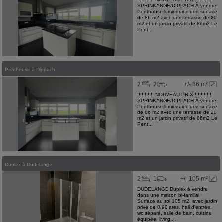
SPRINKANGE/DIPPACH À vendre,
Penthouse lumineux d'une surface
de 86 m2 avec une terrasse de 20
m2 et un jardin privatif de 86m2 Le
Pent...
Penthouse
à
Dippach
2
2
+/- 86 m²
!!!!!!!!!!! NOUVEAU PRIX !!!!!!!!!!!
SPRINKANGE/DIPPACH À vendre,
Penthouse lumineux d'une surface
de 86 m2 avec une terrasse de 20
m2 et un jardin privatif de 86m2 Le
Pent...
Duplex
à
Dudelange
2
1
+/- 105 m²
DUDELANGE Duplex à vendre
dans une maison bi-familial
Surface au sol 105 m2, avec jardin
privé de 0.90 ares. hall d'entrée,
wc séparé, salle de bain, cuisine
équipée, living,...