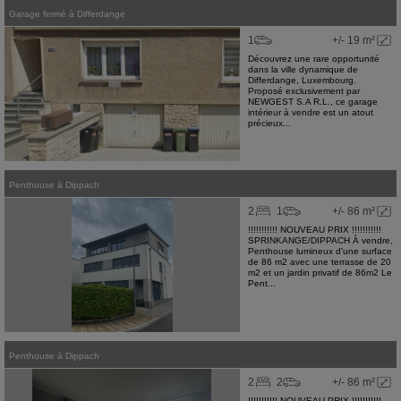
Garage fermé
à
Differdange
1
+/- 19 m²
Découvrez une rare opportunité
dans la ville dynamique de
Differdange, Luxembourg.
Proposé exclusivement par
NEWGEST S.A R.L., ce garage
intérieur à vendre est un atout
précieux...
Penthouse
à
Dippach
2
1
+/- 86 m²
!!!!!!!!!!! NOUVEAU PRIX !!!!!!!!!!!
SPRINKANGE/DIPPACH À vendre,
Penthouse lumineux d'une surface
de 86 m2 avec une terrasse de 20
m2 et un jardin privatif de 86m2 Le
Pent...
Penthouse
à
Dippach
2
2
+/- 86 m²
!!!!!!!!!!! NOUVEAU PRIX !!!!!!!!!!!