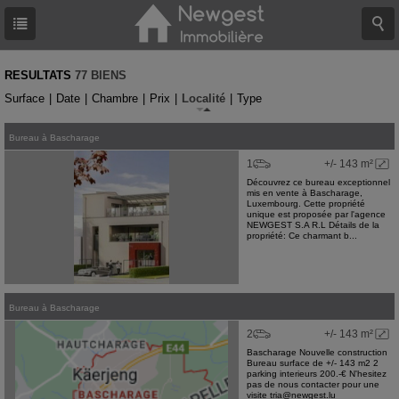
RESULTATS
77 BIENS
Surface
|
Date
|
Chambre
|
Prix
|
Localité
|
Type
Bureau
à
Bascharage
1
+/- 143 m²
Découvrez ce bureau exceptionnel
mis en vente à Bascharage,
Luxembourg. Cette propriété
unique est proposée par l'agence
NEWGEST S.A R.L Détails de la
propriété: Ce charmant b...
Bureau
à
Bascharage
2
+/- 143 m²
Bascharage Nouvelle construction
Bureau surface de +/- 143 m2 2
parking interieurs 200.-€ N'hesitez
pas de nous contacter pour une
visite tria@newgest.lu