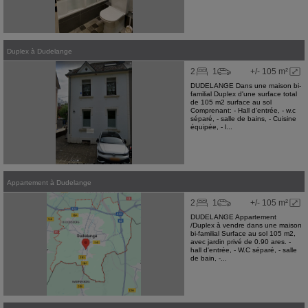
Duplex
à
Dudelange
2
1
+/- 105 m²
DUDELANGE Dans une maison bi-
familial Duplex d'une surface total
de 105 m2 surface au sol
Comprenant: - Hall d'entrée, - w.c
séparé, - salle de bains, - Cuisine
équipée, - l...
Appartement
à
Dudelange
2
1
+/- 105 m²
DUDELANGE Appartement
/Duplex à vendre dans une maison
bi-familial Surface au sol 105 m2,
avec jardin privé de 0.90 ares. -
hall d'entrée, - W.C séparé, - salle
de bain, -...