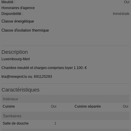
Meublé :
Oui
Honoraires d'agence
Disponibilité :
Immédiate
Classe énergétique
IP
Classe d'isolation thermique
IP
Description
Luxembourg-Merl
Chambre meublé et charges comprises loyer 1.100.-€
tria@newgest.lu ou. 691125293
Caractéristiques
Intérieur
Cuisine
Oui
Cuisine séparée
Oui
Sanitaires
Salle de douche
1