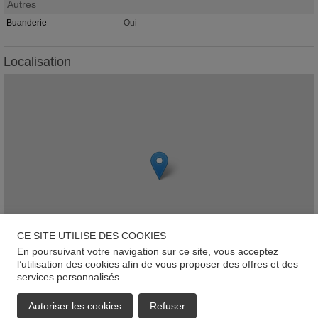
Autres
Buanderie
Oui
Localisation
CE SITE UTILISE DES COOKIES
En poursuivant votre navigation sur ce site, vous acceptez
l’utilisation des cookies afin de vous proposer des offres et des
services personnalisés.
Leaflet
412 Route de Longwy, L-1940, Luxembourg-Merl
Autoriser les cookies
Refuser
EMAIL
APPELER