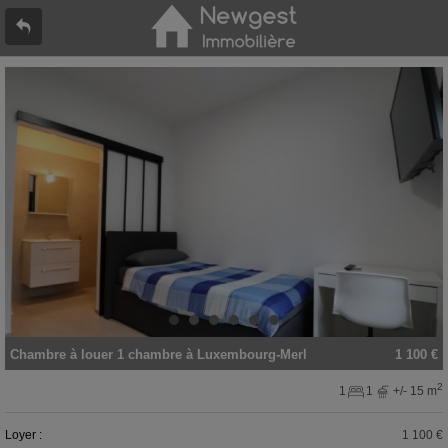
Chambre
à louer
1 chambre à
Luxembourg-Merl
1 100 €
2
1
1
+/- 15 m
Loyer :
1 100 €