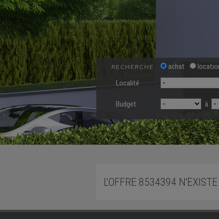
achat
locatio
RECHERCHE
Localité
Budget
à
L'OFFRE 8534394 N'EXISTE