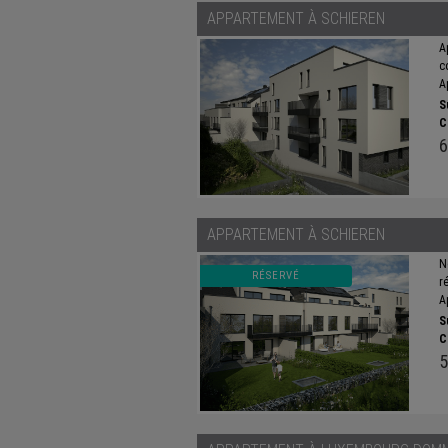
APPARTEMENT À
SCHIEREN
A
c
A
S
C
6
APPARTEMENT À
SCHIEREN
N
RÉSERVÉ
r
A
S
C
5