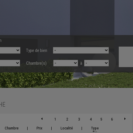
n
Type de bien
Chambre(s)
à
HE
1
2
3
4
5
6
Chambre
|
Prix
|
Localité
|
Type