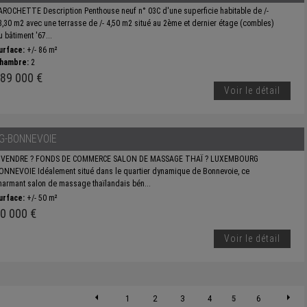
AROCHETTE Description Penthouse neuf n° 03C d'une superficie habitable de /-
8,30 m2 avec une terrasse de /- 4,50 m2 situé au 2ème et dernier étage (combles)
 bâtiment '67...
urface:
+/- 86 m²
hambre:
2
89 000 €
Voir le détail
G-BONNEVOIE
 VENDRE ? FONDS DE COMMERCE SALON DE MASSAGE THAÏ ? LUXEMBOURG
ONNEVOIE Idéalement situé dans le quartier dynamique de Bonnevoie, ce
harmant salon de massage thaïlandais bén...
urface:
+/- 50 m²
0 000 €
Voir le détail
1
2
3
4
5
6