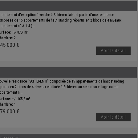
ppartement d'exception à vendre à Schieren faisant partie d'une résidence
omposée de 15 appartements de haut standing répartis en 2 blocs de 4 niveaux.
ppartement n° A.1.4 (...
urface:
+/- 87,7 m²
hambre:
2
45 000 €
Voir le détail
ouvelle résidence ''SCHIEREN II'' composée de 15 appartements de haut standing
épartis en 2 blocs de 4 niveaux et située à Schieren, au sein d'un village calme.
ppartement n...
urface:
+/- 105,2 m²
hambre:
1
79 000 €
Voir le détail