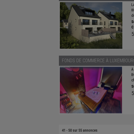
L
8
du
S
C
5
FONDS DE COMMERCE À
LUXEMBOUR
À
B
c
S
5
41 - 50 sur 55 annonces