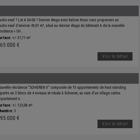
tudio neuf ? Lot A 04-06 ? Dernier étage avec balcon Nous vous proposons un
tudio neuf d'environ 49,01 m², situé au dernier étage du bâtiment A de la nouvelle
ésidence « CH...
urface:
+/- 51,71 m²
65 000 €
Voir le détail
ouvelle résidence ''SCHIEREN II'' composée de 15 appartements de haut standing
épartis en 2 blocs de 4 niveaux et située à Schieren, au sein d'un village calme.
ppartement n...
urface:
+/- 123,08 m²
hambre:
3
95 000 €
Voir le détail