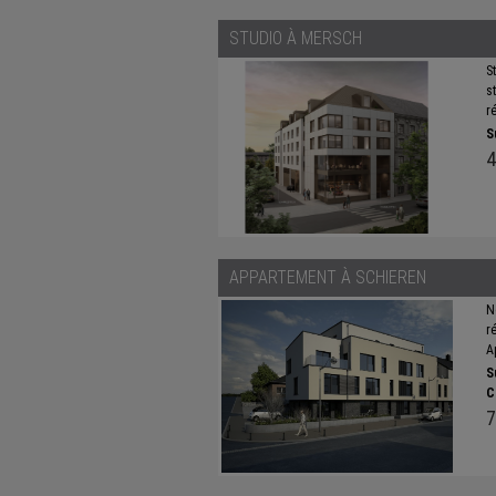
STUDIO À
MERSCH
S
s
r
S
4
APPARTEMENT À
SCHIEREN
N
r
A
S
C
7