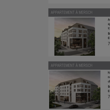
APPARTEMENT À
MERSCH
A
a
9
S
C
7
APPARTEMENT À
MERSCH
N
n
o
S
C
7