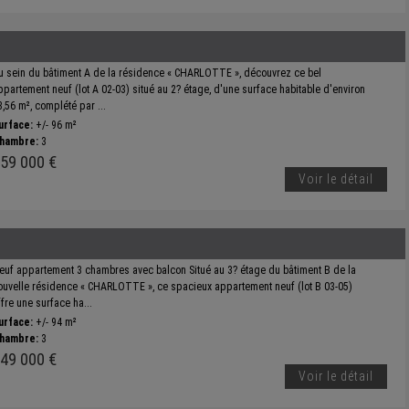
u sein du bâtiment A de la résidence « CHARLOTTE », découvrez ce bel
ppartement neuf (lot A 02-03) situé au 2? étage, d'une surface habitable d'environ
3,56 m², complété par ...
urface:
+/- 96 m²
hambre:
3
59 000 €
Voir le détail
euf appartement 3 chambres avec balcon Situé au 3? étage du bâtiment B de la
ouvelle résidence « CHARLOTTE », ce spacieux appartement neuf (lot B 03-05)
ffre une surface ha...
urface:
+/- 94 m²
hambre:
3
49 000 €
Voir le détail