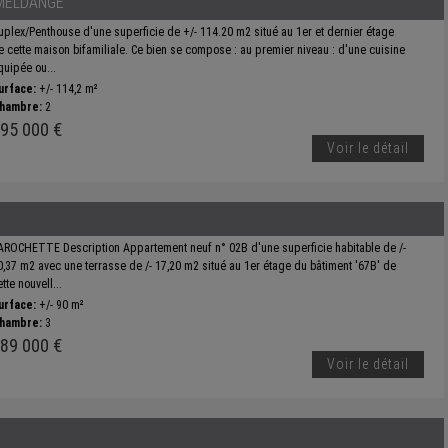
MELDANGE
uplex/Penthouse d'une superficie de +/- 114.20 m2 situé au 1er et dernier étage
e cette maison bifamiliale. Ce bien se compose : au premier niveau : d'une cuisine
quipée ou...
urface:
+/- 114,2 m²
hambre:
2
95 000 €
Voir le détail
AROCHETTE Description Appartement neuf n° 02B d'une superficie habitable de /-
0,37 m2 avec une terrasse de /- 17,20 m2 situé au 1er étage du bâtiment '67B' de
tte nouvell...
urface:
+/- 90 m²
hambre:
3
89 000 €
Voir le détail