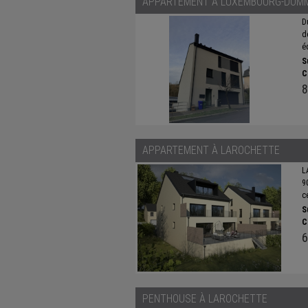
APPARTEMENT À
LUXEMBOURG-DOM
D
d
é
S
C
8
APPARTEMENT À
LAROCHETTE
L
9
ce
S
C
6
PENTHOUSE À
LAROCHETTE