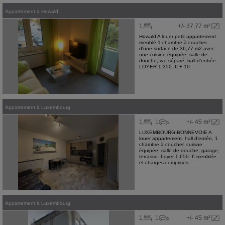
Appartement
à
Howald
1
+/- 37,77 m²
Howald A louer petit appartement
meublé 1 chambre à coucher
d'une surface de 36,77 m2 avec
une cuisine équipée, salle de
douche, w.c séparé, hall d'entrée.
LOYER 1.350.-€ + 10...
Appartement
à
Luxembourg
1
1
+/- 45 m²
LUXEMBOURG-BONNEVOIE A
louer appartement. hall d'entée, 1
chambre à coucher, cuisine
équipée, salle de douche, garage,
terrasse. Loyer 1.650.-€ meublée
et charges comprises. ...
Appartement
à
Luxembourg
1
1
+/- 45 m²