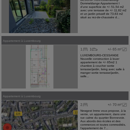
Dommeldange Appartement I
d'une superficie de +/- 51,54 m2
avec une terrasse de +/- 11,82 m2
et un jardin privatif de 73,63 m2
situé au rez-de-chaussée d...
Appartement
à
Luxembourg
1
1
+/- 65 m²
LUXEMBOURG-CESSANGE
Nouvelle construction à louer
appartement de +/- 65m2 1
chambre à coucher sortie
terrasse/jardin, living avec salle à
manger sortie terrasse/jardin,
salle...
Appartement
à
Luxembourg
2
+/- 70 m²
Newgest Immo vous propose, à la
vente, un appartement, dans une
rue calme du quartier Bonnevoie.
Aux abords des écoles et des
commerces et toutes commodités,
l'appartement de 7...