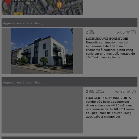
Appartement
à
Luxembourg
2
+/- 85 m²
LUXEMBOURG-BONNEVOIE
Nouvelle construction trés bel
appartement de +/- 85 m2 2
chambres à coucher, grand living
sortie sur une tres belle terrase de
+/- 65m2 orienté plein su...
Appartement
à
Luxembourg
2
1
+/- 85 m²
LUXEMBOURG-BONNEVOIE A
vendre trés belle appartement
d'une surface de +/- 85 m2 avec
une terrasse de +/- 60 m2 Cuisine
équipée, salle de douche, living
avec salle à manger sor...