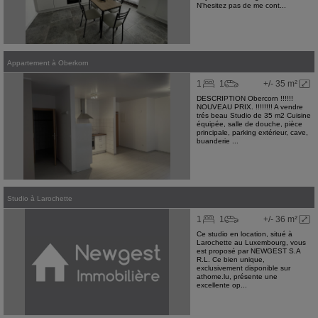
N'hesitez pas de me cont...
Appartement
à
Oberkorn
1
1
+/- 35 m²
DESCRIPTION Obercorn !!!!!!
NOUVEAU PRIX. !!!!!!!! A vendre
trés beau Studio de 35 m2 Cuisine
équipée, salle de douche, pièce
principale, parking extérieur, cave,
buanderie ...
Studio
à
Larochette
1
1
+/- 36 m²
Ce studio en location, situé à
Larochette au Luxembourg, vous
est proposé par NEWGEST S.A
R.L. Ce bien unique,
exclusivement disponible sur
athome.lu, présente une
excellente op...