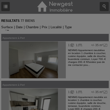
RESULTATS
77 BIENS
Surface
|
Date
|
Chambre
|
Prix
|
Localité
|
Type
Appartement
à
Perl
1
1
+/- 35 m²
NENNIG Appartement meubléee
en location 1 chambre à coucher,
cuisine équipée, salle de douche,
buanderie commun, Loyer 700.-€
charges 200.-€ N'hesitez pas de
me contacter pou...
Appartement
à
Perl
1
1
+/- 35 m²
NENNIG Appartement meublée en
location 1 chambre à coucher,
cuisine équipée, salle de douche,
terrasse, buanderie commun,
Loyer 800.-€ charges 200.-€