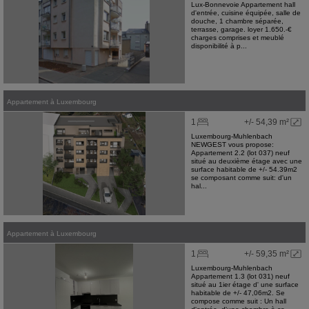
Lux-Bonnevoie Appartement hall
d'entrée, cuisine équipée, salle de
douche, 1 chambre séparée,
terrasse, garage. loyer 1.650.-€
charges comprises et meublé
disponibilité à p...
Appartement
à
Luxembourg
1
+/- 54,39 m²
Luxembourg-Muhlenbach
NEWGEST vous propose:
Appartement 2.2 (lot 037) neuf
situé au deuxième étage avec une
surface habitable de +/- 54.39m2
se composant comme suit: d'un
hal...
Appartement
à
Luxembourg
1
+/- 59,35 m²
Luxembourg-Muhlenbach
Appartement 1.3 (lot 031) neuf
situé au 1ier étage d' une surface
habitable de +/- 47,06m2. Se
compose comme suit : Un hall