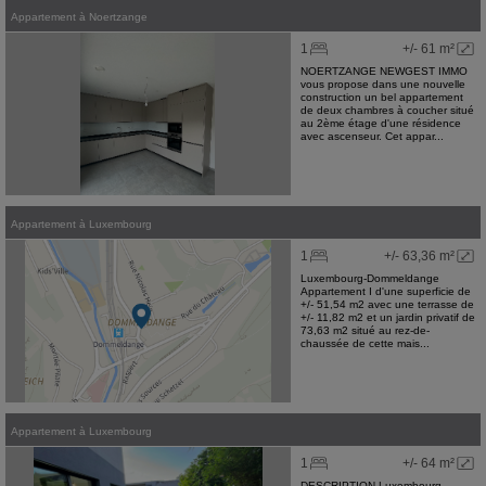
Appartement
à
Noertzange
1
+/- 61 m²
NOERTZANGE NEWGEST IMMO
vous propose dans une nouvelle
construction un bel appartement
de deux chambres à coucher situé
au 2ème étage d'une résidence
avec ascenseur. Cet appar...
Appartement
à
Luxembourg
1
+/- 63,36 m²
Luxembourg-Dommeldange
Appartement I d'une superficie de
+/- 51,54 m2 avec une terrasse de
+/- 11,82 m2 et un jardin privatif de
73,63 m2 situé au rez-de-
chaussée de cette mais...
Appartement
à
Luxembourg
1
+/- 64 m²
DESCRIPTION Luxembourg-