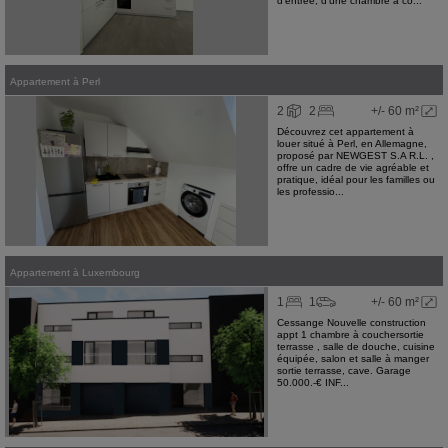
d'entrée, d'une chambre à co...
Appartement
à
Perl
2
2
+/- 60 m²
Découvrez cet appartement à
louer situé à Perl, en Allemagne,
proposé par NEWGEST S.A R.L. ,
offre un cadre de vie agréable et
pratique, idéal pour les familles ou
les professio...
Appartement
à
Luxembourg
1
1
+/- 60 m²
Cessange Nouvelle construction
appt 1 chambre à couchersortie
terrasse , salle de douche, cuisine
équipée, salon et salle à manger
sortie terrasse, cave. Garage
50.000.-€ INF...