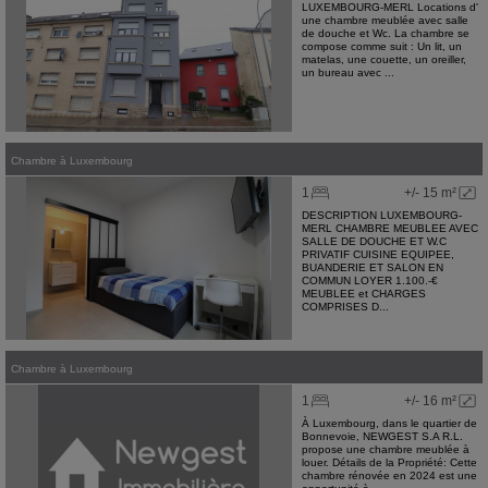
LUXEMBOURG-MERL Locations d'
une chambre meublée avec salle
de douche et Wc. La chambre se
compose comme suit : Un lit, un
matelas, une couette, un oreiller,
un bureau avec ...
Chambre
à
Luxembourg
1
+/- 15 m²
DESCRIPTION LUXEMBOURG-
MERL CHAMBRE MEUBLEE AVEC
SALLE DE DOUCHE ET W.C
PRIVATIF CUISINE EQUIPEE,
BUANDERIE ET SALON EN
COMMUN LOYER 1.100.-€
MEUBLEE et CHARGES
COMPRISES D...
Chambre
à
Luxembourg
1
+/- 16 m²
À Luxembourg, dans le quartier de
Bonnevoie, NEWGEST S.A R.L.
propose une chambre meublée à
louer. Détails de la Propriété: Cette
chambre rénovée en 2024 est une