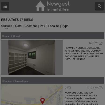
RESULTATS
77 BIENS
Surface
|
Date
|
Chambre
|
Prix
|
Localité
|
Type
Bureau
à
Howald
+/- 6 m²
HOWALD A LOUER BUREAU DE
+/- 6 M2 KITCHINETTE COMMUN
DISPONIBILITÉ DE SUITE LOYER
300.-€ CHARGES COMPRISES
INFO : 691125293
Chambre
à
Luxembourg
1
+/- 12 m²
**LUXEMBOURG-MERL**
Chambre meublée en location.
Cuisine équipée, buanderie
commun. N'hésitez pas de me
contacter : tria@newgest.lu ou