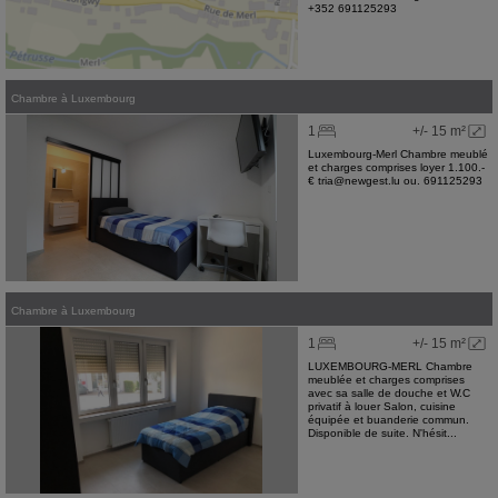
+352 691125293
Chambre
à
Luxembourg
1
+/- 15 m²
Luxembourg-Merl Chambre meublé
et charges comprises loyer 1.100.-
€ tria@newgest.lu ou. 691125293
Chambre
à
Luxembourg
1
+/- 15 m²
LUXEMBOURG-MERL Chambre
meublée et charges comprises
avec sa salle de douche et W.C
privatif à louer Salon, cuisine
équipée et buanderie commun.
Disponible de suite. N'hésit...