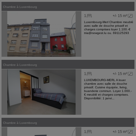
Chambre
à
Luxembourg
1
+/- 15 m²
Luxembourg-Merl Chambre meublé
avec salle de douche privatif et
charges comprises loyer 1.100.-€
tria@newgest.lu ou. 691125293
Chambre
à
Luxembourg
1
+/- 15 m²
LUXEMBOURG-MERL A louer
chambre avec salle de douche
privatif. Cuisine équipée, living,
buanderie commun. Loyer 1.000.-
€ meublé et charges comprises.
Disponibilité: 1 janvi...
Chambre
à
Luxembourg
1
+/- 15 m²